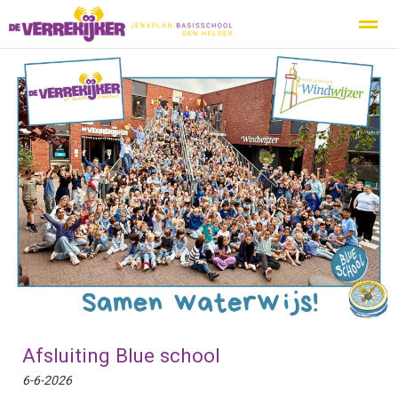
Privacy
Protocol Social Media
Ouderbeleidsplan
Inspecti
Home
Nieuws
Zoeken
Agenda
Pag
Afsluiting Blue school
6-6-2026