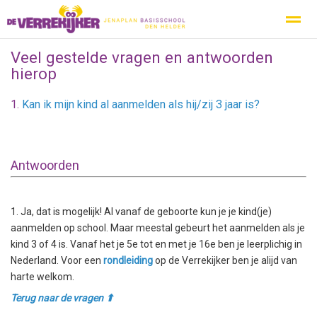
Veel gestelde vragen en antwoorden
Privacy
Protocol Social Media
Ouderbeleidsplan
Inspecti
hierop
1.
Kan ik mijn kind al aanmelden als hij/zij 3 jaar is?
Home
Nieuws
Zoeken
Agenda
Pag
Antwoorden
1. Ja, dat is mogelijk! Al vanaf de geboorte kun je je kind(je)
aanmelden op school. Maar meestal gebeurt het aanmelden als je
kind 3 of 4 is. Vanaf het je 5e tot en met je 16e ben je leerplichig in
Nederland. Voor een
rondleiding
op de Verrekijker ben je alijd van
harte welkom.
Terug naar de vragen ⬆︎