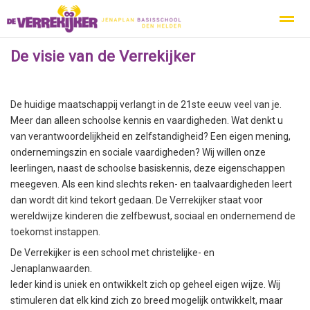
De visie van de Verrekijker
Privacy
Protocol Social Media
Ouderbeleidsplan
Inspecti
De huidige maatschappij verlangt in de 21ste eeuw veel van je.
Home
Nieuws
Zoeken
Agenda
Pag
Meer dan alleen schoolse kennis en vaardigheden. Wat denkt u
van verantwoordelijkheid en zelfstandigheid? Een eigen mening,
ondernemingszin en sociale vaardigheden? Wij willen onze
leerlingen, naast de schoolse basiskennis, deze eigenschappen
meegeven. Als een kind slechts reken- en taalvaardigheden leert
dan wordt dit kind tekort gedaan. De Verrekijker staat voor
wereldwijze kinderen die zelfbewust, sociaal en ondernemend de
toekomst instappen.
De Verrekijker is een school met christelijke- en
Jenaplanwaarden.
Ieder kind is uniek en ontwikkelt zich op geheel eigen wijze. Wij
stimuleren dat elk kind zich zo breed mogelijk ontwikkelt, maar