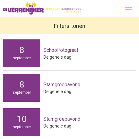
Privacy
Protocol Social Media
Filters tonen
Ouderbeleidsplan
Inspecti
8
Schoolfotograaf
Home
Nieuws
Zoeken
Agenda
Pag
De gehele dag
september
8
Stamgroepavond
De gehele dag
september
10
Stamgroepavond
De gehele dag
september