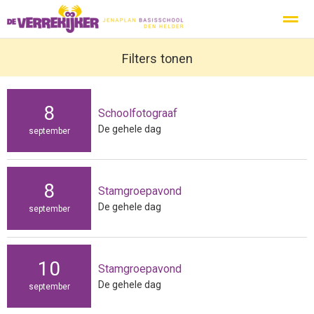
Privacy
Protocol Social Media
Filters tonen
Ouderbeleidsplan
Inspecti
8
Schoolfotograaf
Home
Nieuws
Zoeken
Agenda
Pag
De gehele dag
september
8
Stamgroepavond
De gehele dag
september
10
Stamgroepavond
De gehele dag
september