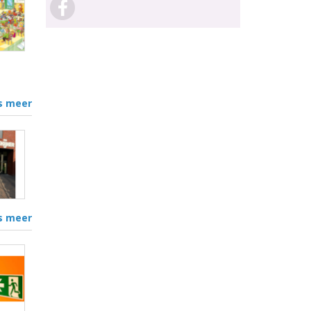
s meer
s meer