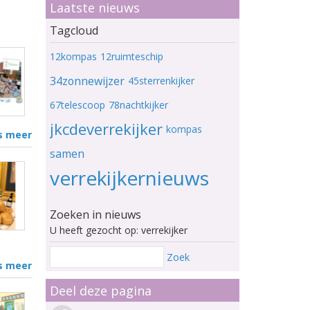
Laatste nieuws
Tagcloud
12kompas
12ruimteschip
34zonnewijzer
45sterrenkijker
67telescoop
78nachtkijker
jkcdeverrekijker
kompas
s meer
samen
verrekijkernieuws
Zoeken in nieuws
U heeft gezocht op: verrekijker
Zoek
s meer
Deel deze pagina