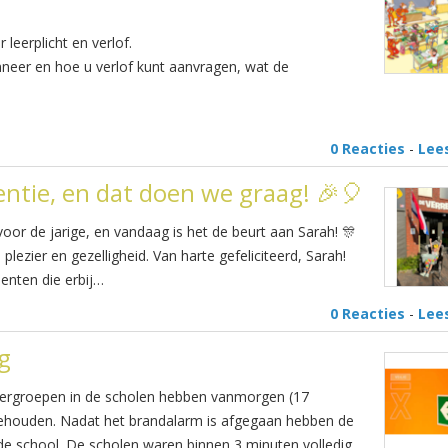
leerplicht en verlof.
anneer en hoe u verlof kunt aanvragen, wat de
0 Reacties
-
Lee
entie, en dat doen we graag! 🎉🎈
oor de jarige, en vandaag is het de beurt aan Sarah! 🎊
ezier en gezelligheid. Van harte gefeliciteerd, Sarah!
enten die erbij…
0 Reacties
-
Lee
g
tergroepen in de scholen hebben vanmorgen (17
ehouden. Nadat het brandalarm is afgegaan hebben de
de school. De scholen waren binnen 3 minuten volledig…