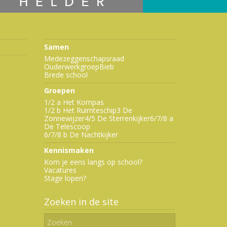
Samen
Medezeggenschapsraad
Ouderwerkgroep
Bieb
Brede school
Groepen
1/2 a Het Kompas
1/2 b Het Ruimteschip
3 De
Zonnewijzer
4/5 De Sterrenkijker
6/7/8 a
De Telescoop
6/7/8 b De Nachtkijker
Kennismaken
Kom je eens langs op school?
Vacatures
Stage lopen?
Zoeken in de site