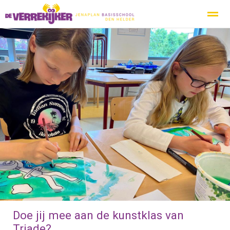
Privacy
Protocol Social Media
Ouderbeleidsplan
Inspecti
Home
Nieuws
Zoeken
Agenda
Pag
Doe jij mee aan de kunstklas van
Triade?