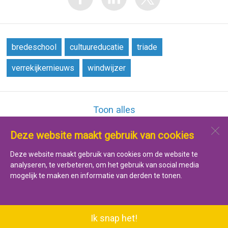
bredeschool
cultuureducatie
triade
verrekijkernieuws
windwijzer
Toon alles
Deze website maakt gebruik van cookies
Jenaplan Kindcentrum De Verrekijker
Pasteurstraat 4b
Deze website maakt gebruik van cookies om de website te
1782 JD
Den Helder
analyseren, te verbeteren, om het gebruik van social media
mogelijk te maken en informatie van derden te tonen.
Open desktopversie
Ik snap het!
SdH Vormgeving |
Ziber DS4