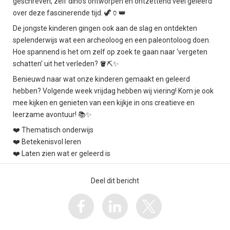
geschreven, zelf dino’s ontworpen en ontzettend veel geleerd
over deze fascinerende tijd. 🦖🏺👑
De jongste kinderen gingen ook aan de slag en ontdekten
spelenderwijs wat een archeoloog en een paleontoloog doen.
Hoe spannend is het om zelf op zoek te gaan naar ‘vergeten
schatten’ uit het verleden? 🪣⛏️✨
Benieuwd naar wat onze kinderen gemaakt en geleerd
hebben? Volgende week vrijdag hebben wij viering! Kom je ook
mee kijken en genieten van een kijkje in ons creatieve en
leerzame avontuur! 📚✨
❤️ Thematisch onderwijs
❤️ Betekenisvol leren
❤️ Laten zien wat er geleerd is
Deel dit bericht