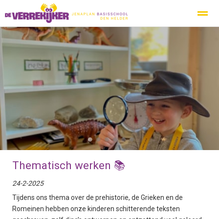
Privacy
Protocol Social Media
Ouderbeleidsplan
Inspecti
Home
Nieuws
Zoeken
Agenda
Pag
●
●
●
●
●
●
Thematisch werken 📚
24-2-2025
Tijdens ons thema over de prehistorie, de Grieken en de
Romeinen hebben onze kinderen schitterende teksten