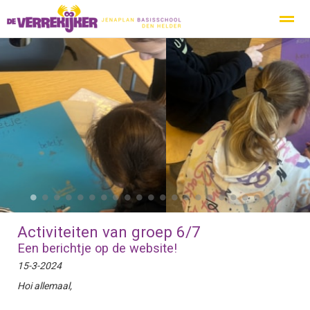
Privacy
Protocol Social Media
Ouderbeleidsplan
Inspecti
Home
Nieuws
Zoeken
Agenda
Pag
●
●
●
●
●
●
●
●
●
●
●
●
●
●
●
●
●
●
●
●
●
●
Activiteiten van groep 6/7
Een berichtje op de website!
15-3-2024
Hoi allemaal,