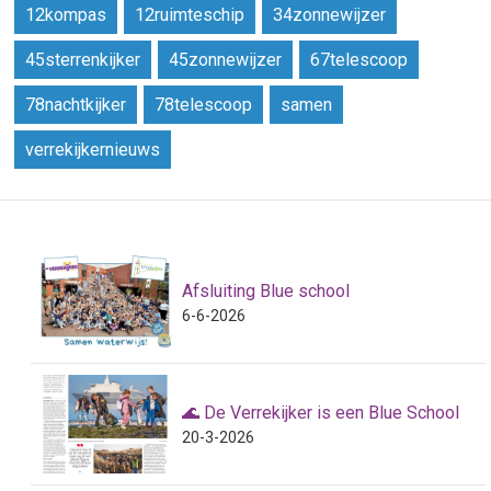
12kompas
12ruimteschip
34zonnewijzer
45sterrenkijker
45zonnewijzer
67telescoop
78nachtkijker
78telescoop
samen
verrekijkernieuws
Afsluiting Blue school
6-6-2026
🌊 De Verrekijker is een Blue School
20-3-2026