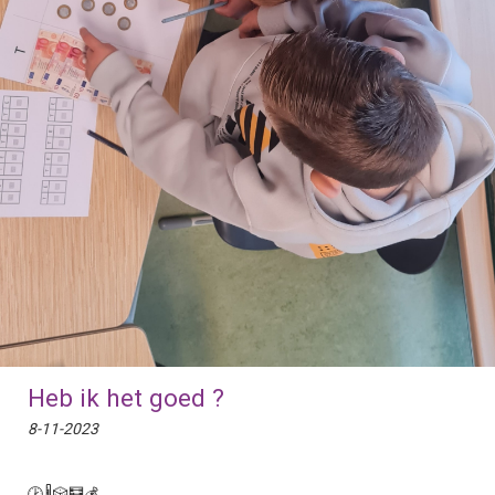
Heb ik het goed ?
8-11-2023
🕑🌡🎲🧮💰