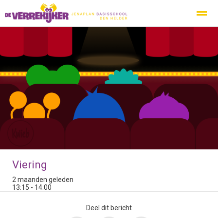
Privacy
Protocol Social Media
Ouderbeleidsplan
Inspecti
Home
Nieuws
Zoeken
Agenda
Pag
Viering
2 maanden geleden
13:15 - 14:00
Deel dit bericht