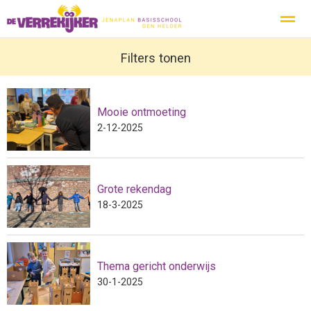
Privacy
Protocol Social Media
Filters tonen
Ouderbeleidsplan
Inspecti
Mooie ontmoeting
Home
Nieuws
Zoeken
Agenda
Pag
2-12-2025
Grote rekendag
18-3-2025
Thema gericht onderwijs
30-1-2025