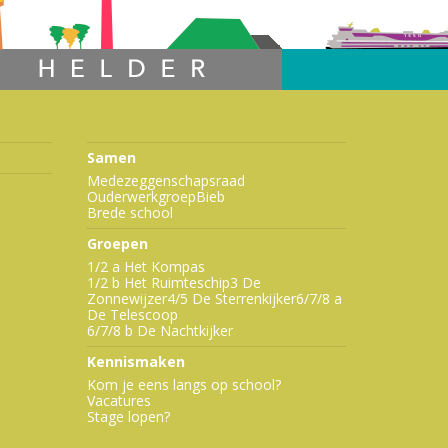
Samen
Medezeggenschapsraad
Ouderwerkgroep
Bieb
Brede school
Groepen
1/2 a Het Kompas
1/2 b Het Ruimteschip
3 De
Zonnewijzer
4/5 De Sterrenkijker
6/7/8 a
De Telescoop
6/7/8 b De Nachtkijker
Kennismaken
Kom je eens langs op school?
Vacatures
Stage lopen?