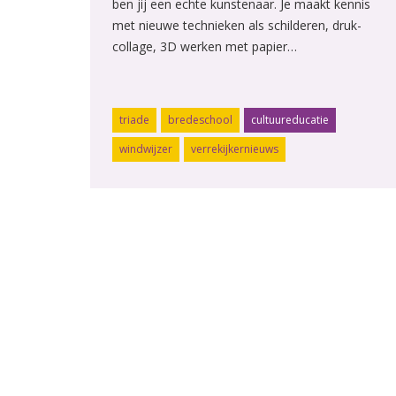
ben jij een echte kunstenaar. Je maakt kennis
met nieuwe technieken als schilderen, druk-
collage, 3D werken met papier…
triade
bredeschool
cultuureducatie
windwijzer
verrekijkernieuws