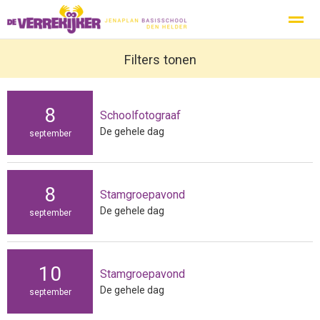
Privacy
Protocol Social Media
Filters tonen
Ouderbeleidsplan
Inspecti
8
Schoolfotograaf
Home
Nieuws
Zoeken
Agenda
Pag
De gehele dag
september
8
Stamgroepavond
De gehele dag
september
10
Stamgroepavond
De gehele dag
september