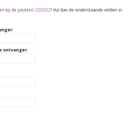
j de peuters! 👷🏽‍♂️👷🏼‍♀️
? Vul dan de onderstaande velden in.
anger:
e ontvanger: